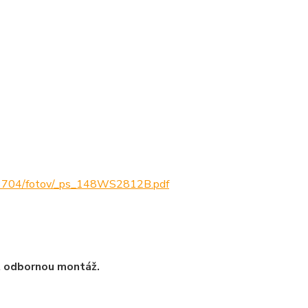
y46704/fotov/_ps_148WS2812B.pdf
t odbornou montáž.