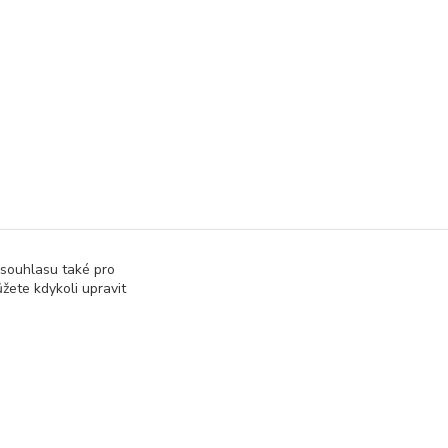
 souhlasu také pro
žete kdykoli upravit
pásky
Vytvořeno na
Eshop-rychle.cz