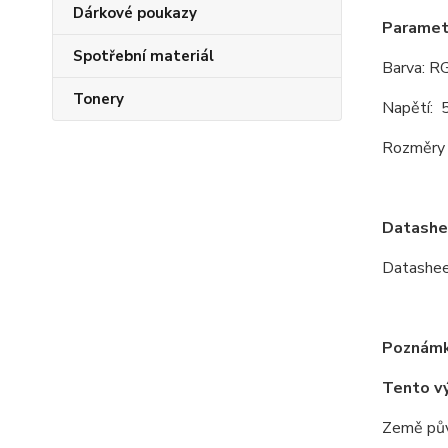
Dárkové poukazy
Paramet
Spotřební materiál
Barva: R
Tonery
Napětí: 
Rozměry 
Datashe
Datashe
Poznámk
Tento v
Země pův