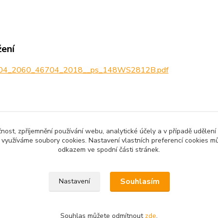
žení
04_2060_46704_2018__ps_148WS2812B.pdf
zařazeno v kategoriích
čnost, zpříjemnění používání webu, analytické účely a v případě udělení
y využíváme soubory cookies. Nastavení vlastních preferencí cookies mů
no zboží
LED diody a pásky
LED 
odkazem ve spodní části stránek.
Souhlasím
Nastavení
Souhlas můžete odmítnout
zde
.