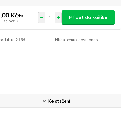
,00 Kč
/
ks
Přidat do košíku
29 Kč
bez DPH
roduktu:
2169
Hlídat cenu / dostupnost
Ke stažení