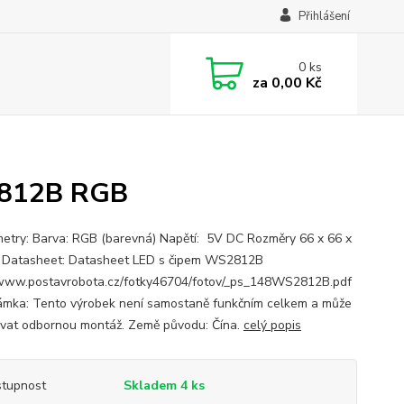
Přihlášení
0
ks
za
0,00 Kč
2812B RGB
try: Barva: RGB (barevná) Napětí: 5V DC Rozměry 66 x 66 x
Datasheet: Datasheet LED s čipem WS2812B
/www.postavrobota.cz/fotky46704/fotov/_ps_148WS2812B.pdf
ka: Tento výrobek není samostaně funkčním celkem a může
vat odbornou montáž. Země původu: Čína.
celý popis
tupnost
Skladem 4 ks