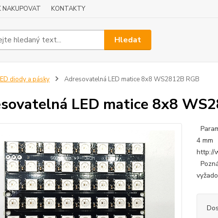
K NAKUPOVAT
KONTAKTY
Hledat
ED diody a pásky
Adresovatelná LED matice 8x8 WS2812B RGB
sovatelná LED matice 8x8 WS
Parame
4 mm 
http:/
Poznám
vyžado
Dos