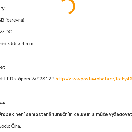
ry:
GB (barevná)
5V DC
66 x 66 x 4 mm
et:
et LED s čipem WS2812B
http://www.postavrobota.cz/fotk
a:
ýrobek není samostaně funkčním celkem a může vyžadova
odu: Čína.