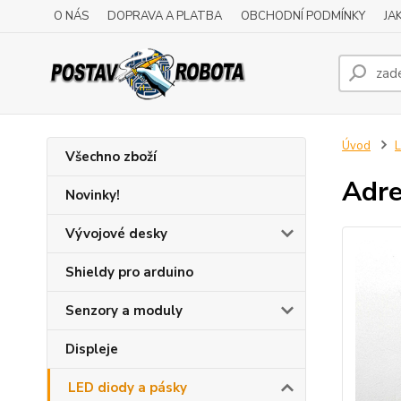
O NÁS
DOPRAVA A PLATBA
OBCHODNÍ PODMÍNKY
JA
Úvod
L
Všechno zboží
Adre
Novinky!
Vývojové desky
Shieldy pro arduino
Senzory a moduly
Displeje
LED diody a pásky