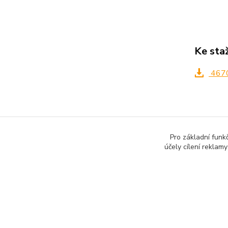
Ke sta
467
Zboží 
Pro základní funk
účely cílení reklam
Všech