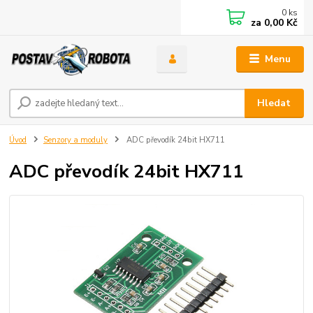
0
ks
za
0,00 Kč
Menu
Hledat
Úvod
Senzory a moduly
ADC převodík 24bit HX711
ADC převodík 24bit HX711