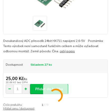
Dvoukanálový ADC převodík 24bit HX711 napájení 2,6-5V Poznámka:
Tento výrobek není samostaně funkčním celkem a může vyžadovat
odbornou montáž. Země původu: Čína.
celý popis
Dostupnost
Skladem 27 ks
25,00 Kč
/
ks
20,66 Kč
bez DPH
Přidat do košíku
Číslo produktu:
1078
Hlídat cenu / dostupnost