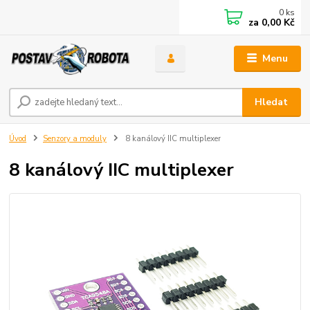
0
ks
za
0,00 Kč
Menu
Hledat
Úvod
Senzory a moduly
8 kanálový IIC multiplexer
8 kanálový IIC multiplexer