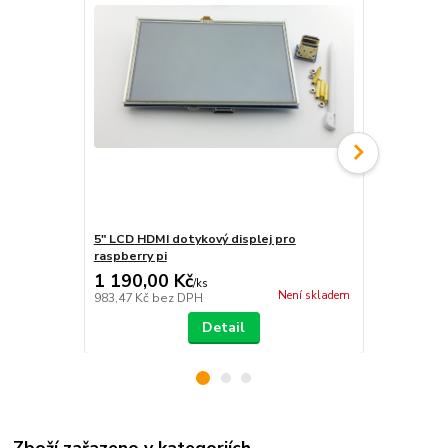
5" LCD HDMI dotykový displej pro
3,5" LCD dot
raspberry pi
480x320
1 190,00 Kč
590,00 K
/
ks
Není skladem
983,47 Kč
bez DPH
487,60 Kč
be
Detail