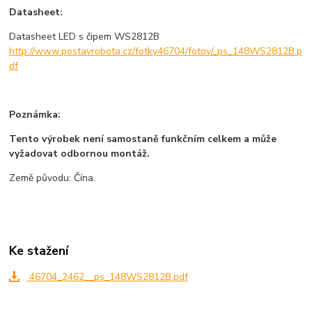
Datasheet:
Datasheet LED s čipem WS2812B
http://www.postavrobota.cz/fotky46704/fotov/_ps_148WS2812B.p
df
Poznámka:
Tento výrobek není samostaně funkčním celkem a může
vyžadovat odbornou montáž.
Země původu: Čína.
Ke stažení
46704_2462__ps_148WS2812B.pdf