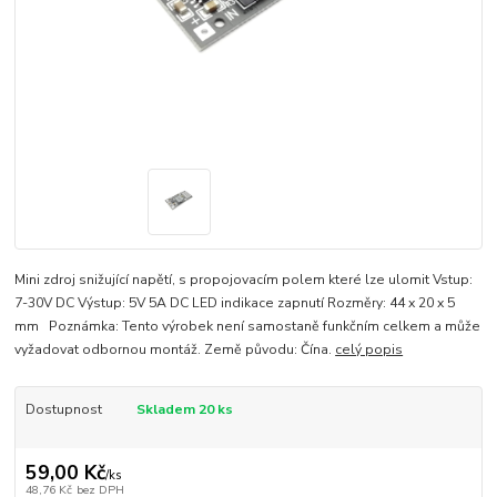
Mini zdroj snižující napětí, s propojovacím polem které lze ulomit Vstup:
7-30V DC Výstup: 5V 5A DC LED indikace zapnutí Rozměry: 44 x 20 x 5
mm Poznámka: Tento výrobek není samostaně funkčním celkem a může
vyžadovat odbornou montáž. Země původu: Čína.
celý popis
Dostupnost
Skladem 20 ks
59,00 Kč
/
ks
48,76 Kč
bez DPH