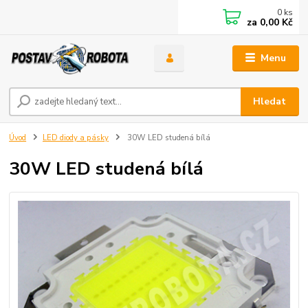
0
ks
za
0,00 Kč
Menu
Hledat
Úvod
LED diody a pásky
30W LED studená bílá
30W LED studená bílá