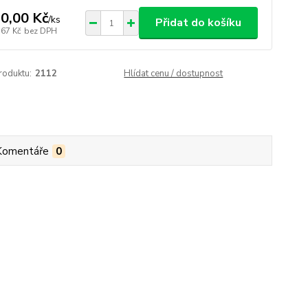
0,00 Kč
/
ks
Přidat do košíku
,67 Kč
bez DPH
roduktu:
2112
Hlídat cenu / dostupnost
Komentáře
0