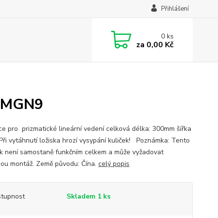
Přihlášení
0
ks
za
0,00 Kč
í MGN9
ice pro prizmatické lineární vedení celková délka: 300mm šířka
i vytáhnutí ložiska hrozí vysypání kuliček! Poznámka: Tento
k není samostaně funkčním celkem a může vyžadovat
ou montáž. Země původu: Čína.
celý popis
tupnost
Skladem 1 ks