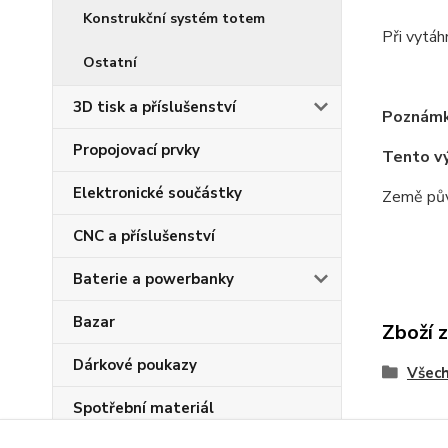
Konstrukční systém totem
Při vytáhn
Ostatní
3D tisk a příslušenství
Poznámk
Propojovací prvky
Tento v
Elektronické součástky
Země pův
CNC a příslušenství
Baterie a powerbanky
Bazar
Zboží 
Dárkové poukazy
Všech
Spotřební materiál
CNC a