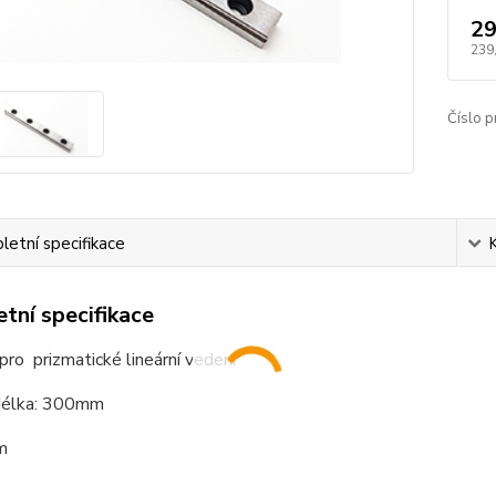
29
239
Číslo p
etní specifikace
tní specifikace
 pro prizmatické lineární vedení
délka: 300mm
m