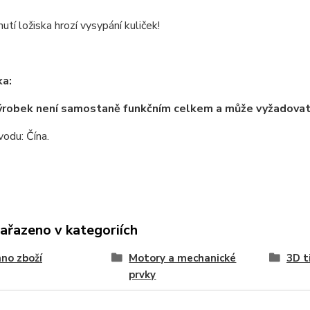
utí ložiska hrozí vysypání kuliček!
a:
ýrobek není samostaně funkčním celkem a může vyžadova
odu: Čína.
zařazeno v kategoriích
no zboží
Motory a mechanické
3D t
prvky
 příslušenství
Lineární technika
Souč