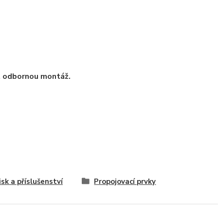
t odbornou montáž.
isk a příslušenství
Propojovací prvky
ástky a elektronika