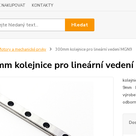
K NAKUPOVAT
KONTAKTY
Hledat
otory a mechanické prvky
300mm kolejnice pro lineární vedení MGN9
m kolejnice pro lineární veden
kolejn
9mm Př
výrobe
odborn
Dos