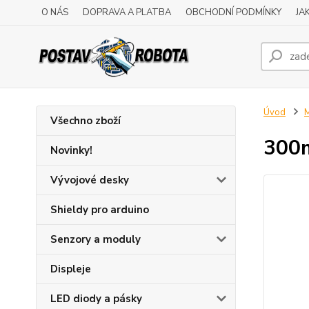
O NÁS
DOPRAVA A PLATBA
OBCHODNÍ PODMÍNKY
JA
Úvod
M
Všechno zboží
300m
Novinky!
Vývojové desky
Shieldy pro arduino
Senzory a moduly
Displeje
LED diody a pásky