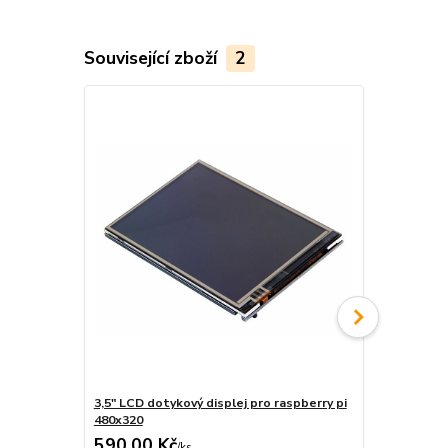
Související zboží
2
3,5" LCD dotykový displej pro raspberry pi
5" LCD HDMI
480x320
raspberry pi
590,00 Kč
1 190,00
/
ks