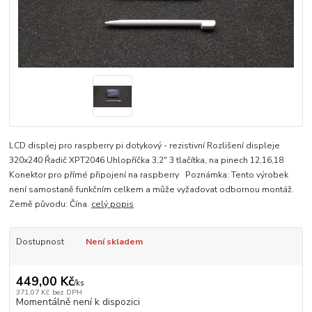
LCD displej pro raspberry pi dotykový - rezistivní Rozlišení displeje
320x240 Řadič XPT2046 Uhlopříčka 3,2" 3 tlačítka, na pinech 12,16,18
Konektor pro přímé připojení na raspberry Poznámka: Tento výrobek
není samostaně funkčním celkem a může vyžadovat odbornou montáž.
Země původu: Čína.
celý popis
Dostupnost
Není skladem
449,00 Kč
/
ks
371,07 Kč
bez DPH
Momentálně není k dispozici