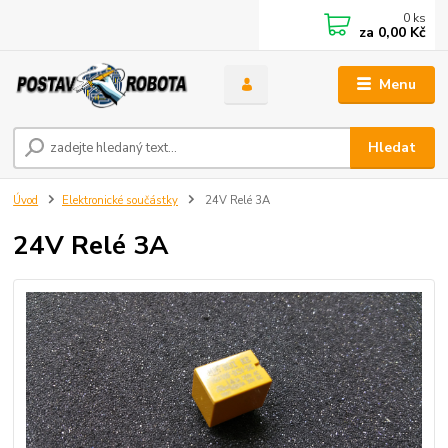
0
ks
za
0,00 Kč
Menu
Hledat
Úvod
Elektronické součástky
24V Relé 3A
24V Relé 3A