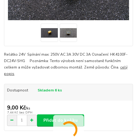
Relátko 24V Spínání max: 250V AC 3A 30V DC 3A Označení: HK4100F-
DC24V-SHG Poznámka: Tento výrobek není samostaně funkčním
celkem a může vyžadovat odbornou montáž. Země původu: Čína.
celý
popis
Dostupnost
Skladem 6 ks
9,00 Kč
/
ks
7,44 Kč
bez DPH
Přidat do košíku