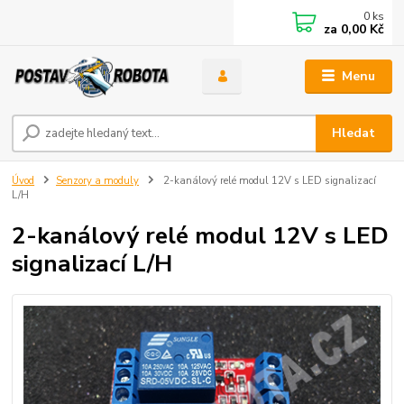
0
ks
za
0,00 Kč
Menu
Hledat
Úvod
Senzory a moduly
2-kanálový relé modul 12V s LED signalizací
L/H
2-kanálový relé modul 12V s LED
signalizací L/H