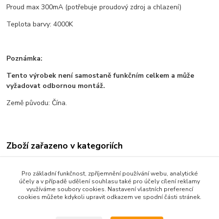
Proud max 300mA (potřebuje proudový zdroj a chlazení)
Teplota barvy: 4000K
Poznámka:
Tento výrobek není samostaně funkčním celkem a může
vyžadovat odbornou montáž.
Země původu: Čína.
Zboží zařazeno v kategoriích
Všechno zboží
Pro základní funkčnost, zpříjemnění používání webu, analytické
LED diody a pásky
účely a v případě udělení souhlasu také pro účely cílení reklamy
využíváme soubory cookies. Nastavení vlastních preferencí
Elektronické součástky
cookies můžete kdykoli upravit odkazem ve spodní části stránek.
LED diody