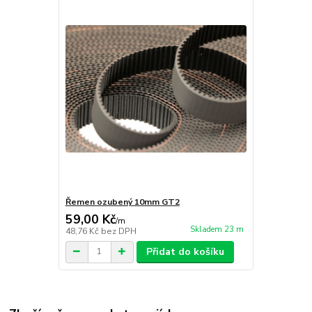
Řemen ozubený 10mm GT2
59,00 Kč
/
m
Skladem 23 m
48,76 Kč
bez DPH
Přidat do košíku