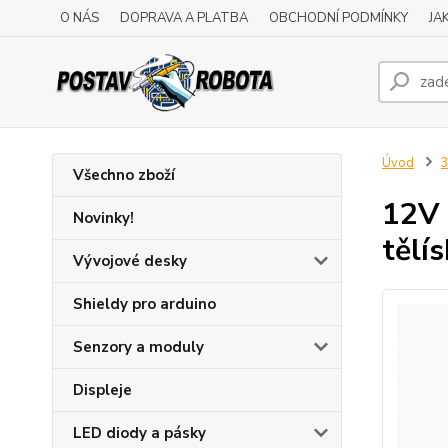
O NÁS
DOPRAVA A PLATBA
OBCHODNÍ PODMÍNKY
JA
Úvod
3
Všechno zboží
12V 
Novinky!
tělí
Vývojové desky
Shieldy pro arduino
Senzory a moduly
Displeje
LED diody a pásky