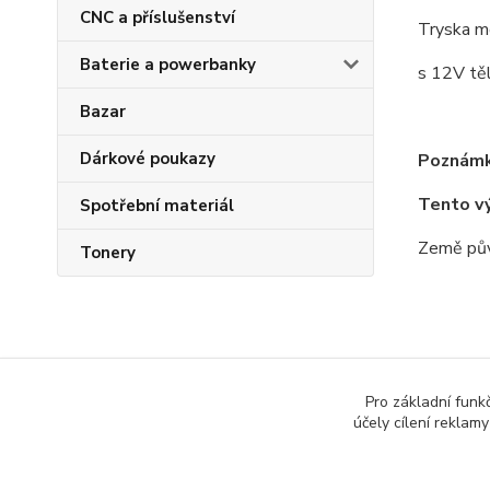
CNC a příslušenství
Tryska 
Baterie a powerbanky
s 12V tě
Bazar
Dárkové poukazy
Poznámk
Tento v
Spotřební materiál
Země pův
Tonery
Zboží 
Pro základní funk
účely cílení reklam
Všech