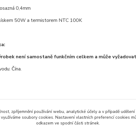
mosazná 0,4mm
lískem 50W a termistorem NTC 100K
a:
ýrobek není samostaně funkčním celkem a může vyžadova
odu: Čína.
zařazeno v kategoriích
čnost, zpříjemnění používání webu, analytické účely a v případě udělení
y využíváme soubory cookies. Nastavení vlastních preferencí cookies mů
no zboží
3D tisk a příslušenství
Souč
odkazem ve spodní části stránek.