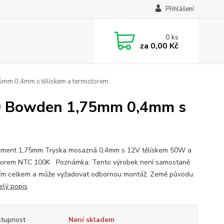
Přihlášení
0
ks
za
0,00 Kč
mm 0,4mm s tělískem a termistorem
0 Bowden 1,75mm 0,4mm s
lament 1,75mm Tryska mosazná 0,4mm s 12V tělískem 50W a
torem NTC 100K Poznámka: Tento výrobek není samostaně
ím celkem a může vyžadovat odbornou montáž. Země původu:
elý popis
tupnost
Není skladem