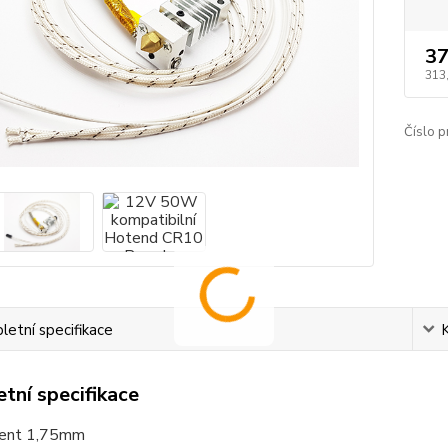
37
313
Číslo p
etní specifikace
tní specifikace
ment 1,75mm