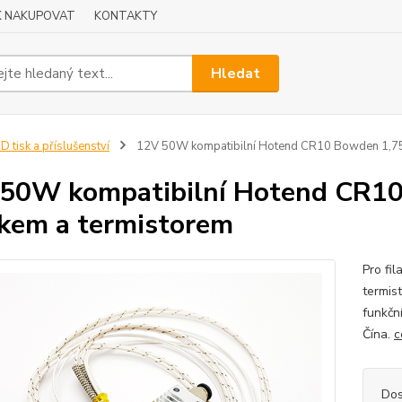
K NAKUPOVAT
KONTAKTY
Hledat
D tisk a příslušenství
12V 50W kompatibilní Hotend CR10 Bowden 1,75
50W kompatibilní Hotend CR1
skem a termistorem
Pro fi
termis
funkčn
Čína.
c
Dos