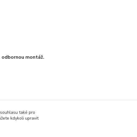
t odbornou montáž.
 souhlasu také pro
žete kdykoli upravit
ástky a elektronika