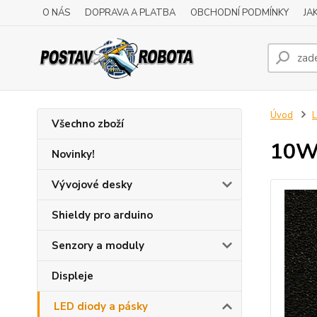
O NÁS
DOPRAVA A PLATBA
OBCHODNÍ PODMÍNKY
JA
Úvod
L
Všechno zboží
10W 
Novinky!
Vývojové desky
Shieldy pro arduino
Senzory a moduly
Displeje
LED diody a pásky