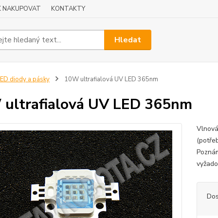
K NAKUPOVAT
KONTAKTY
Hledat
ED diody a pásky
10W ultrafialová UV LED 365nm
ultrafialová UV LED 365nm
Vlnová
(potře
Poznám
vyžado
Dos