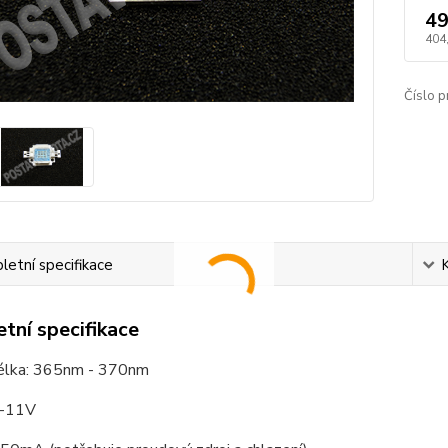
49
404
Číslo p
etní specifikace
tní specifikace
élka: 365nm - 370nm
9-11V