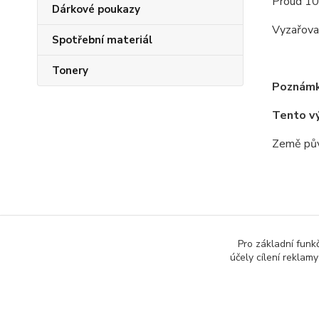
Proud 10
Dárkové poukazy
Vyzařova
Spotřební materiál
Tonery
Poznámk
Tento v
Země pův
Zboží 
Pro základní funk
účely cílení reklam
Všech