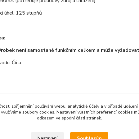
50mA (potřebuje proudový zdroj a chlazení)
cí úhel: 125 stupňů
a:
ýrobek není samostaně funkčním celkem a může vyžadova
odu: Čína.
zařazeno v kategoriích
čnost, zpříjemnění používání webu, analytické účely a v případě udělení
y využíváme soubory cookies. Nastavení vlastních preferencí cookies mů
no zboží
LED diody a pásky
Elek
odkazem ve spodní části stránek.
Souhlasím
Nastavení