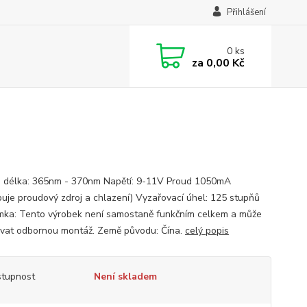
Přihlášení
0
ks
za
0,00 Kč
 délka: 365nm - 370nm Napětí: 9-11V Proud 1050mA
buje proudový zdroj a chlazení) Vyzařovací úhel: 125 stupňů
ka: Tento výrobek není samostaně funkčním celkem a může
vat odbornou montáž. Země původu: Čína.
celý popis
tupnost
Není skladem