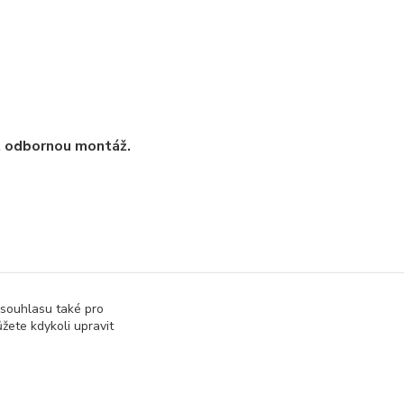
t odbornou montáž.
 souhlasu také pro
žete kdykoli upravit
tronické součástky
LED diody